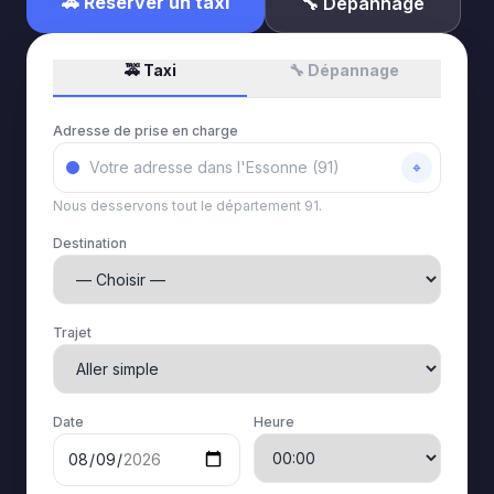
🚕 Réserver un taxi
🔧 Dépannage
🚕 Taxi
🔧 Dépannage
Adresse de prise en charge
⌖
Nous desservons tout le département 91.
Destination
Trajet
Date
Heure