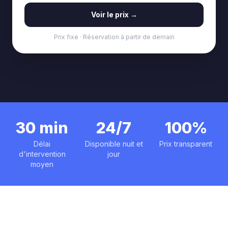
Voir le prix →
Prix fixe · Réservation à partir de demain
30 min
24/7
100%
Délai
Disponible nuit et
Prix transparent
d'intervention
jour
moyen